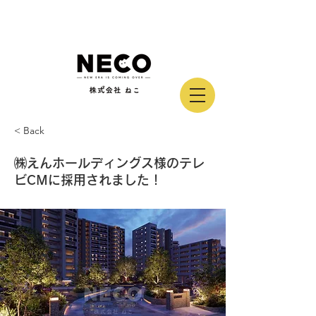
DX | 株式会社ねこ | 福岡 | フィリピン
< Back
㈱えんホールディングス様のテレ
ビCMに採用されました！