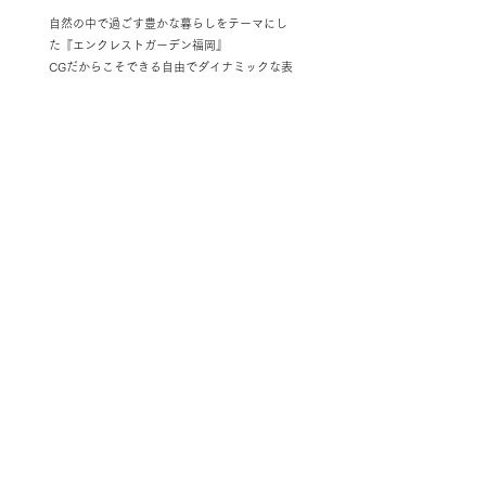
自然の中で過ごす豊かな暮らしをテーマにし
た『エンクレストガーデン福岡』
CGだからこそできる自由でダイナミックな表
現でお楽しみください。
▼エンクレストガーデン福岡HP
https://www.en-hd.jp/gardenfukuoka/
▼Youtube 第一弾CM 「プロジェクト始まる
篇」
https://www.youtube.com/watch?
v=M1YIcMBIYfs
Previous
Next
© 2021 NECO Inc. All rights reserved.
プライバシーポリシー