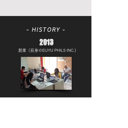
- HISTORY -
2013
創業（前身のEIJYU PHILS INC.)
2014
EIJYU SANGYO PHILS INC.設立
​(98%日本資本)