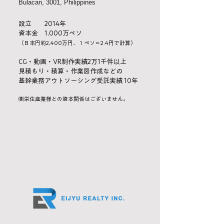
Bulacan, 3001, Philippines
設立
2014年
資本金
1,000
万ペソ
（日本円約2,4
00
万円、１ペソ＝2.4円で計算）
CG・動画・VR制作実績2万1
千件以上
見積もり・積算・作業図作成などの
基幹業務アウトソーシング受託実績 10年
​㈱栄住産業様との資本関係はございません。